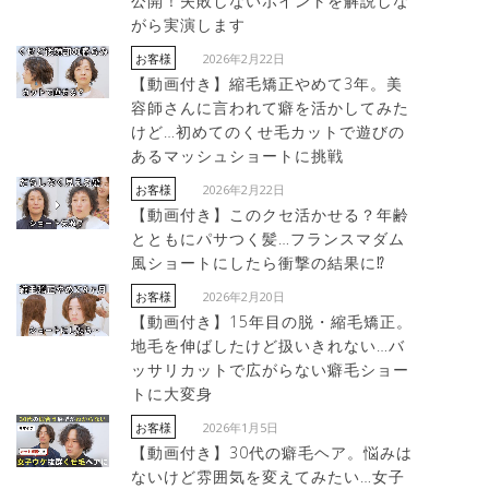
公開！失敗しないポイントを解説しな
がら実演します
2026年2月22日
お客様
【動画付き】縮毛矯正やめて3年。美
容師さんに言われて癖を活かしてみた
けど…初めてのくせ毛カットで遊びの
あるマッシュショートに挑戦
2026年2月22日
お客様
【動画付き】このクセ活かせる？年齢
とともにパサつく髪…フランスマダム
風ショートにしたら衝撃の結果に⁉︎
2026年2月20日
お客様
【動画付き】15年目の脱・縮毛矯正。
地毛を伸ばしたけど扱いきれない…バ
ッサリカットで広がらない癖毛ショー
トに大変身
2026年1月5日
お客様
【動画付き】30代の癖毛ヘア。悩みは
ないけど雰囲気を変えてみたい…女子