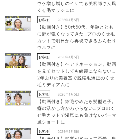
ウケ増し増しのイケてる美容師さん風
くせ毛マッシュに
2026年1月5日
お客様
【動画付き】50代60代。年齢ととも
に癖が強くなってきた…プロのくせ毛
カットで明日から再現できるふんわり
ウルフに
2026年1月5日
お客様
【動画付き】ヘアドネーション。動画
を見てセットしても綺麗にならない…
2年ぶりの美容室で脱縮毛矯正のくせ
毛ミディアムに
2026年1月5日
お客様
【動画付き】縮毛やめたら髪型迷子。
癖の活かし方がわからない…プロのく
せ毛カットで湿気にも負けないパーマ
風ショートに
2026年1月5日
お客様
【動画付き】髪質が変わって憂鬱。癖