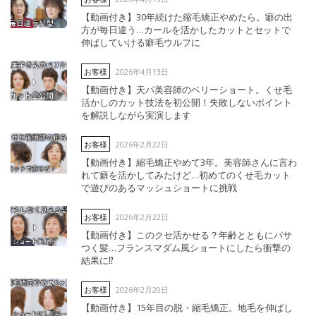
【動画付き】30年続けた縮毛矯正やめたら。癖の出
方が毎日違う…カールを活かしたカットとセットで
伸ばしていける癖毛ウルフに
2026年4月13日
お客様
【動画付き】天パ美容師のベリーショート。くせ毛
活かしのカット技法を初公開！失敗しないポイント
を解説しながら実演します
2026年2月22日
お客様
【動画付き】縮毛矯正やめて3年。美容師さんに言わ
れて癖を活かしてみたけど…初めてのくせ毛カット
で遊びのあるマッシュショートに挑戦
2026年2月22日
お客様
【動画付き】このクセ活かせる？年齢とともにパサ
つく髪…フランスマダム風ショートにしたら衝撃の
結果に⁉︎
2026年2月20日
お客様
【動画付き】15年目の脱・縮毛矯正。地毛を伸ばし