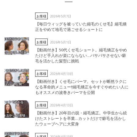
2026年5月7日
お客様
【毎日ウィッグを被っていた縮毛のくせ毛】縮毛矯
正をやめて地毛で過ごせるショートに
2026年5月1日
お客様
【動画付き】50代くせ毛ショート。縮毛矯正をやめ
たけど手入れが楽にならない…バサバサさせない癖
毛を活かした髪型に挑戦
2026年4月13日
お客様
【動画付き】くせ毛にパーマ。セットが断然ラクに
なる革命的メニュー‼︎縮毛矯正を今すぐやめたい人に
もオススメの波巻きパーマを公開
2026年4月13日
お客様
【動画付き】20年目の脱・縮毛矯正。中学生から続
けたストレートを卒業…カットだけで癖毛を活かし
たウェーブヘアに大変身
2026年4月13日
お客様