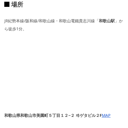
場所
JR紀勢本線/阪和線/和歌山線・和歌山電鐵貴志川線「
和歌山駅
」か
ら徒歩1分。
和歌山県和歌山市美園町５丁目１２−２ ヰゲタビル２F
MAP