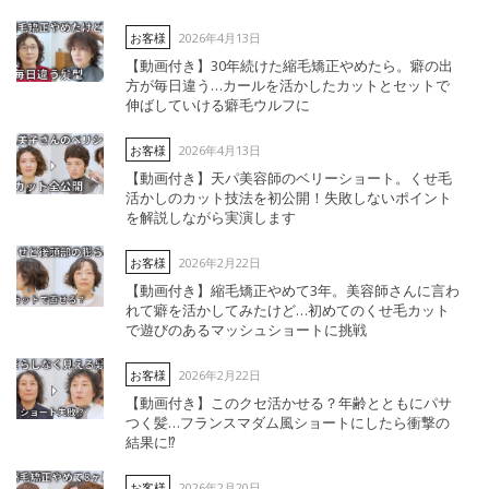
2026年4月13日
お客様
【動画付き】30年続けた縮毛矯正やめたら。癖の出
方が毎日違う…カールを活かしたカットとセットで
伸ばしていける癖毛ウルフに
2026年4月13日
お客様
【動画付き】天パ美容師のベリーショート。くせ毛
活かしのカット技法を初公開！失敗しないポイント
を解説しながら実演します
2026年2月22日
お客様
【動画付き】縮毛矯正やめて3年。美容師さんに言わ
れて癖を活かしてみたけど…初めてのくせ毛カット
で遊びのあるマッシュショートに挑戦
2026年2月22日
お客様
【動画付き】このクセ活かせる？年齢とともにパサ
つく髪…フランスマダム風ショートにしたら衝撃の
結果に⁉︎
2026年2月20日
お客様