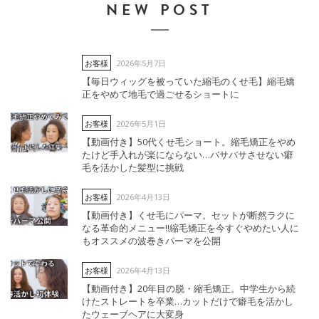
NEW POST
2026年5月7日
お客様
【毎日ウィッグを被っていた縮毛のくせ毛】縮毛矯
正をやめて地毛で過ごせるショートに
2026年5月1日
お客様
【動画付き】50代くせ毛ショート。縮毛矯正をやめ
たけど手入れが楽にならない…バサバサさせない癖
毛を活かした髪型に挑戦
2026年4月13日
お客様
【動画付き】くせ毛にパーマ。セットが断然ラクに
なる革命的メニュー‼︎縮毛矯正を今すぐやめたい人に
もオススメの波巻きパーマを公開
2026年4月13日
お客様
【動画付き】20年目の脱・縮毛矯正。中学生から続
けたストレートを卒業…カットだけで癖毛を活かし
たウェーブヘアに大変身