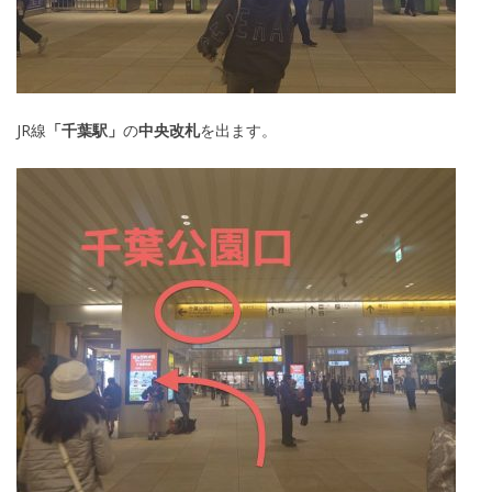
JR線
「
千葉駅」
の
中央改札
を出ます。