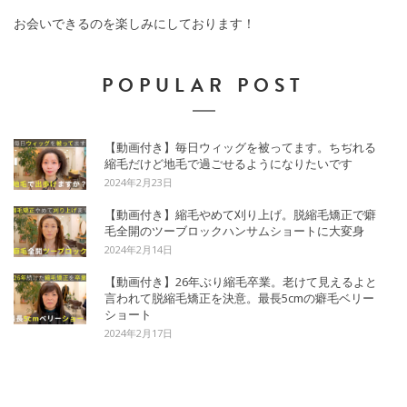
お会いできるのを楽しみにしております！
POPULAR POST
【動画付き】毎日ウィッグを被ってます。ちぢれる
縮毛だけど地毛で過ごせるようになりたいです
2024年2月23日
【動画付き】縮毛やめて刈り上げ。脱縮毛矯正で癖
毛全開のツーブロックハンサムショートに大変身
2024年2月14日
【動画付き】26年ぶり縮毛卒業。老けて見えるよと
言われて脱縮毛矯正を決意。最長5cmの癖毛ベリー
ショート
2024年2月17日