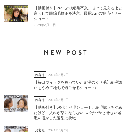
【動画付き】26年ぶり縮毛卒業。老けて見えるよと
言われて脱縮毛矯正を決意。最長5cmの癖毛ベリー
ショート
2024年2月17日
NEW POST
2026年5月7日
お客様
【毎日ウィッグを被っていた縮毛のくせ毛】縮毛矯
正をやめて地毛で過ごせるショートに
2026年5月1日
お客様
【動画付き】50代くせ毛ショート。縮毛矯正をやめ
たけど手入れが楽にならない…バサバサさせない癖
毛を活かした髪型に挑戦
2026年4月13日
お客様