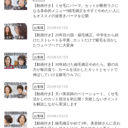
【動画付き】くせ毛にパーマ。セットが断然ラクに
なる革命的メニュー‼︎縮毛矯正を今すぐやめたい人に
もオススメの波巻きパーマを公開
2026年4月13日
お客様
【動画付き】20年目の脱・縮毛矯正。中学生から続
けたストレートを卒業…カットだけで癖毛を活かし
たウェーブヘアに大変身
2026年4月13日
お客様
【動画付き】30年続けた縮毛矯正やめたら。癖の出
方が毎日違う…カールを活かしたカットとセットで
伸ばしていける癖毛ウルフに
2026年4月13日
お客様
【動画付き】天パ美容師のベリーショート。くせ毛
活かしのカット技法を初公開！失敗しないポイント
を解説しながら実演します
2026年2月22日
お客様
【動画付き】縮毛矯正やめて3年。美容師さんに言わ